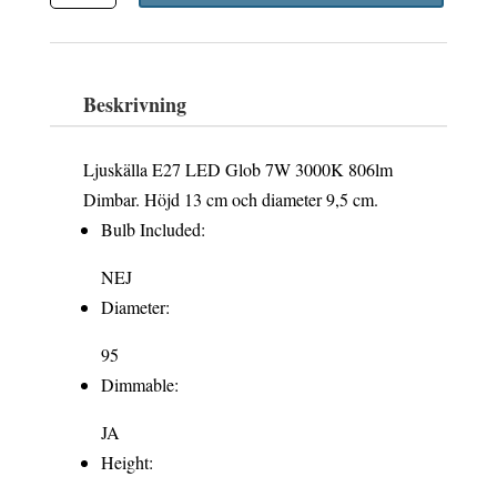
LED
Glob
7W
Beskrivning
3000K
806lm
Ljuskälla E27 LED Glob 7W 3000K 806lm
Dimbar
Dimbar. Höjd 13 cm och diameter 9,5 cm.
0129-
Bulb Included:
169-
NEJ
000
Diameter:
mängd
95
Dimmable:
JA
Height: