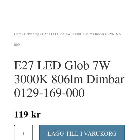
Hem
/
Belysning
/ E27 LED Glob 7W 3000K 806lm Dimbar 0129-169-
000
E27 LED Glob 7W
3000K 806lm Dimbar
0129-169-000
119
kr
E27
LÄGG TILL I VARUKORG