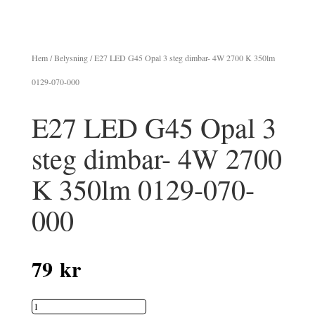
Hem
/
Belysning
/ E27 LED G45 Opal 3 steg dimbar- 4W 2700 K 350lm
0129-070-000
E27 LED G45 Opal 3
steg dimbar- 4W 2700
K 350lm 0129-070-
000
79
kr
E27