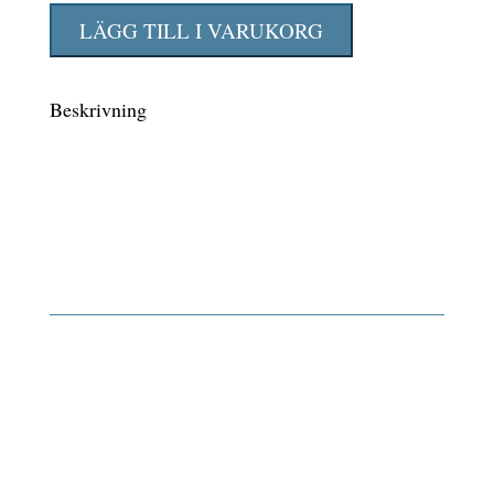
LED
LÄGG TILL I VARUKORG
G45
Opal
Beskrivning
3
steg
dimbar-
4W
2700
K
350lm
0129-
070-
000