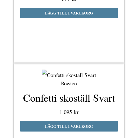
LÄGG TILL I VARUKORG
Rowico
Confetti skoställ Svart
1 095
kr
LÄGG TILL I VARUKORG