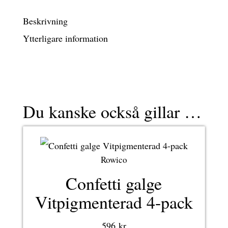
mängd
Beskrivning
Ytterligare information
Du kanske också gillar …
Rowico
Confetti galge
Vitpigmenterad 4-pack
596
kr