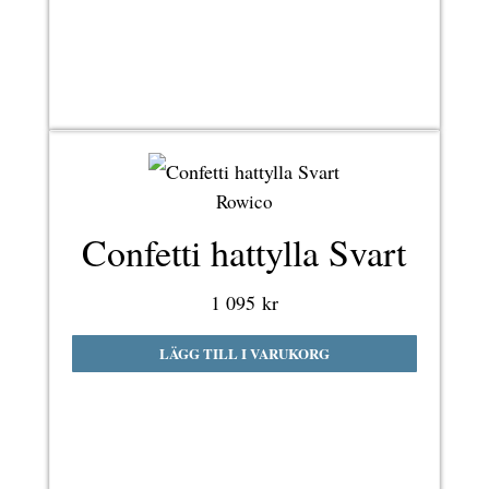
Rowico
Confetti hattylla Svart
1 095
kr
LÄGG TILL I VARUKORG