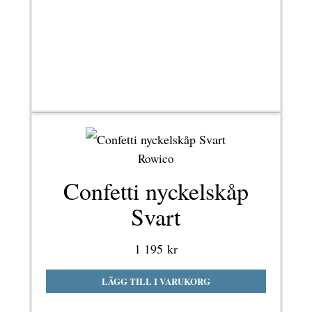
Rowico
Confetti nyckelskåp
Svart
1 195
kr
LÄGG TILL I VARUKORG