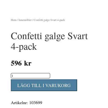
Hem
/
Innemöbler
/ Confetti galge Svart 4-pack
Confetti galge Svart
4-pack
596
kr
Confetti
galge
LÄGG TILL I VARUKORG
Svart
4-
Artikelnr:
103699
pack