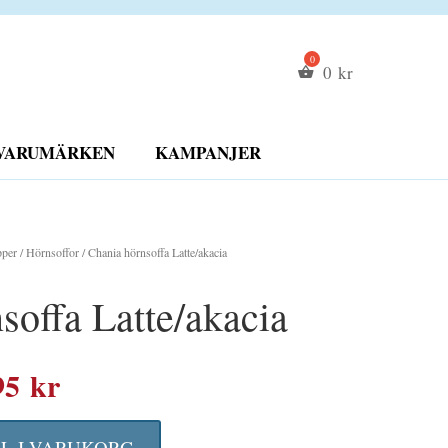
0
kr
VARUMÄRKEN
KAMPANJER
pper
/
Hörnsoffor
/ Chania hörnsoffa Latte/akacia
soffa Latte/akacia
Det
95
kr
rungliga
nuvarande
LL I VARUKORG