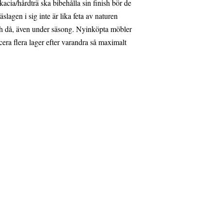
kacia/hårdträ ska bibehålla sin finish bör de
slagen i sig inte är lika feta av naturen
och då, även under säsong. Nyinköpta möbler
cera flera lager efter varandra så maximalt