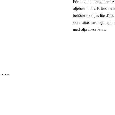
För att dina utemöbler i A
oljebehandlas. Eftersom trä
behöver de oljas lite då 
ska mättas med olja, appli
med olja absorberas.
r …