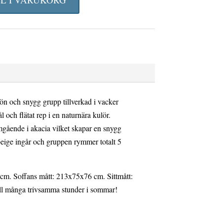
t
priset
är:
19
kr.
995 kr.
ön och snygg grupp tillverkad i vacker
ål och flätat rep i en naturnära kulör.
gående i akacia vilket skapar en snygg
 beige ingår och gruppen rymmer totalt 5
cm. Soffans mått: 213x75x76 cm. Sittmått:
ll många trivsamma stunder i sommar!