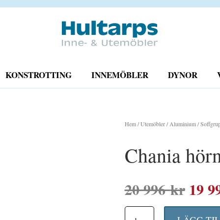
KONSTROTTING
INNEMÖBLER
DYNOR
KAMPANJ
Hem
/
Utemöbler
/
Aluminium
/
Soffgru
Chania hörn
Det
20 996
kr
19 9
ursp
Chania
LÄGG TI