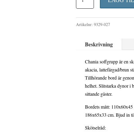
prise
hörnsoffa
var:
Latte/akacia
20
Artikelnr:
9329-027
mängd
996 
Beskrivning
Chania soffgrupp är en sk
akacia, lattefärgad/brun st
Tillhörande bord är genom
helhet. Slitstarka dynor i
sittande gäster.
Bordets mått: 110x60x45 
186x65x33 cm. Bjud in ti
Skötselråd: