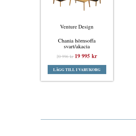
Venture Design
Chania hörnsoffa
svart/akacia
19 995
kr
Det
Det
20 996
kr
ursprungliga
nuvarande
LÄGG TILL I VARUKORG
priset
priset
var:
är:
20
19
996 kr.
995 kr.