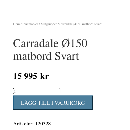
Hem
/
Innemöbler
/
Matgrupper
/ Carradale Ø150 matbord Svart
Carradale Ø150
matbord Svart
15 995
kr
Carradale
Ø150
LÄGG TILL I VARUKORG
matbord
Svart
Artikelnr:
120328
mängd