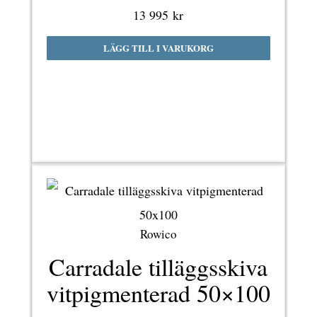
13 995
kr
LÄGG TILL I VARUKORG
Rowico
Carradale tilläggsskiva
vitpigmenterad 50×100