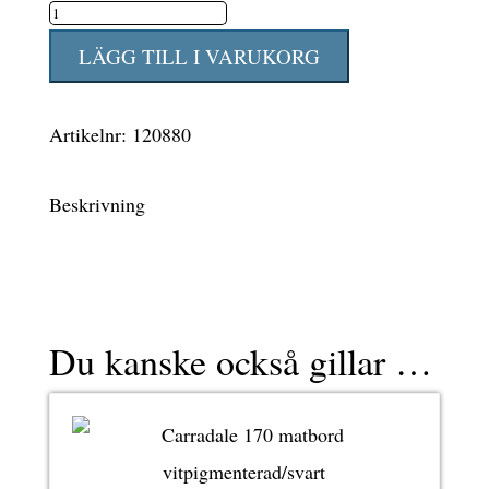
Carradale
170
LÄGG TILL I VARUKORG
matbord
vitpigmenterad/svart
Artikelnr:
120880
mängd
Beskrivning
Du kanske också gillar …