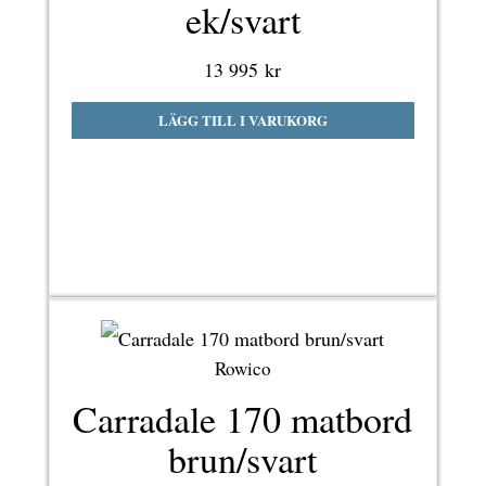
ek/svart
13 995
kr
LÄGG TILL I VARUKORG
Rowico
Carradale 170 matbord
brun/svart