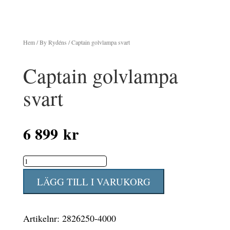
Hem
/
By Rydéns
/ Captain golvlampa svart
Captain golvlampa
svart
6 899
kr
Captain
golvlampa
LÄGG TILL I VARUKORG
svart
mängd
Artikelnr:
2826250-4000