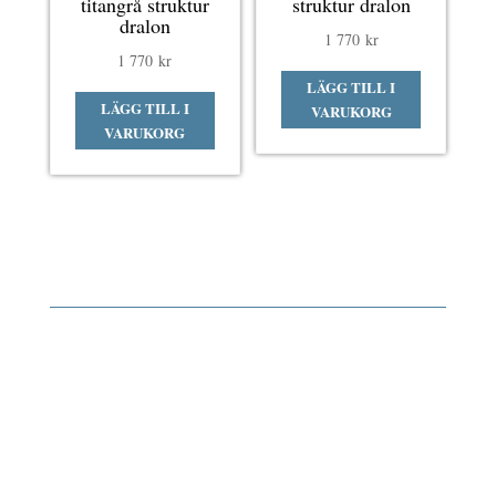
titangrå struktur
struktur dralon
dralon
1 770
kr
1 770
kr
LÄGG TILL I
LÄGG TILL I
VARUKORG
VARUKORG