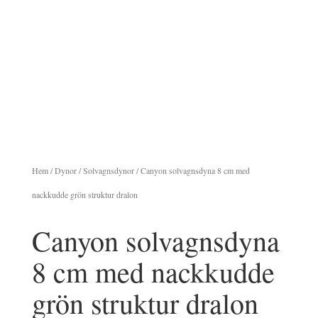
Hem
/
Dynor
/
Solvagnsdynor
/ Canyon solvagnsdyna 8 cm med
nackkudde grön struktur dralon
Canyon solvagnsdyna
8 cm med nackkudde
grön struktur dralon