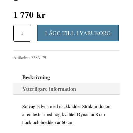
1 770
kr
Canyon
LÄGG TILL I VARUKORG
solvagnsdyna
8
Artikelnr:
728N-79
cm
med
Beskrivning
nackkudde
Ytterligare information
grön
struktur
Solvagnsdyna med nackkudde. Struktur dralon
dralon
är en textil med hög kvalité. Dynan är 8 cm
mängd
tjock och bredden är 60 cm.