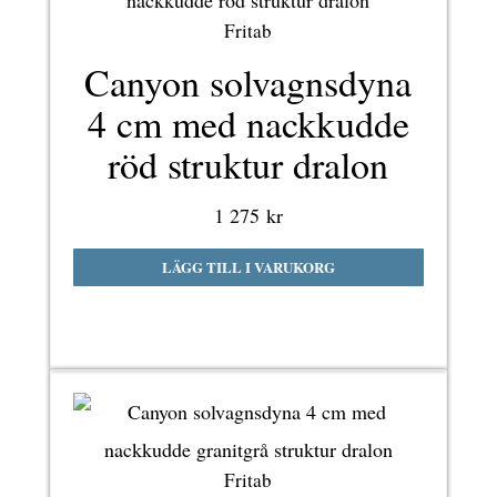
Fritab
Canyon solvagnsdyna
4 cm med nackkudde
röd struktur dralon
1 275
kr
LÄGG TILL I VARUKORG
Fritab