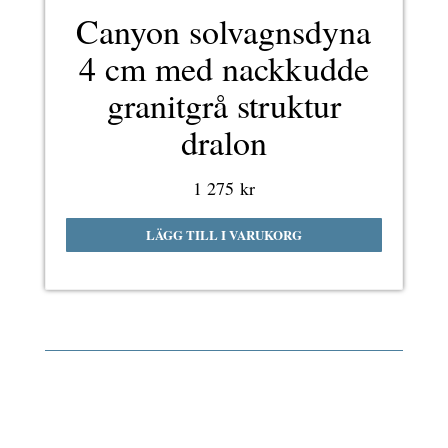
Canyon solvagnsdyna
4 cm med nackkudde
granitgrå struktur
dralon
1 275
kr
LÄGG TILL I VARUKORG