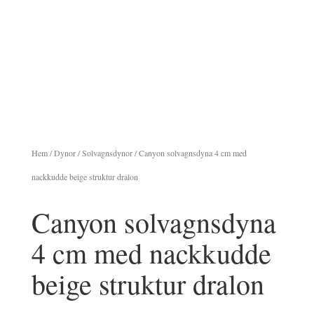
Hem
/
Dynor
/
Solvagnsdynor
/ Canyon solvagnsdyna 4 cm med
nackkudde beige struktur dralon
Canyon solvagnsdyna
4 cm med nackkudde
beige struktur dralon