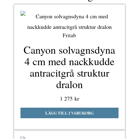
Fritab
Canyon solvagnsdyna
4 cm med nackkudde
antracitgrå struktur
dralon
1 275
kr
LÄGG TILL I VARUKORG