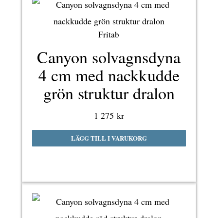
Fritab
Canyon solvagnsdyna
4 cm med nackkudde
grön struktur dralon
1 275
kr
LÄGG TILL I VARUKORG