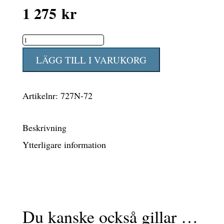
1 275
kr
Canyon
solvagnsdyna
LÄGG TILL I VARUKORG
4
cm
Artikelnr:
727N-72
med
nackkudde
Beskrivning
beige
Ytterligare information
struktur
dralon
mängd
Du kanske också gillar …