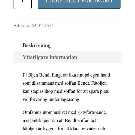
priset
priset
LÄGG TILL I VARUKORG
fåtölj
var:
är:
Peach/Teddy
2
2
Artikelnr:
6914-43-284
Beige
890 kr.
601 kr.
mängd
Beskrivning
Ytterligare information
Fåtöljen Bendt fungerar lika fint på egen hand
som tillsammans med soffan Bendt. Fåtöljen
kan staplas ihop med soffan för att spara plats
vid förvaring under lågsäsong.
Omfamna utomhuslivet med självförtroende,
med vetskapen om att Bendt-soffan och
fåtöljen är byggda för att klara av väder och