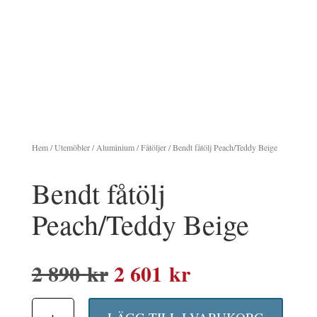
Hem
/
Utemöbler
/
Aluminium
/
Fåtöljer
/ Bendt fåtölj Peach/Teddy Beige
Bendt fåtölj
Peach/Teddy Beige
Det
Det
2 890
kr
2 601
kr
ursprungliga
nuvarande
Bendt