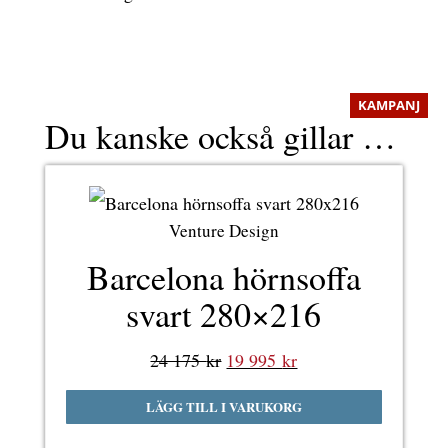
KAMPANJ
Du kanske också gillar …
Venture Design
Barcelona hörnsoffa
svart 280×216
Det
Det
24 175
kr
19 995
kr
ursprungliga
nuvarande
LÄGG TILL I VARUKORG
priset
priset