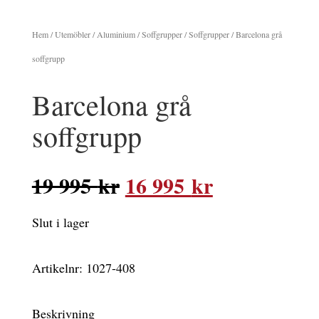
Hem
/
Utemöbler
/
Aluminium
/
Soffgrupper
/
Soffgrupper
/ Barcelona grå
soffgrupp
Barcelona grå
soffgrupp
Det
Det
19 995
kr
16 995
kr
ursprungliga
nuvarande
Slut i lager
priset
priset
var:
är:
Artikelnr:
1027-408
19
16
995 kr.
995 kr.
Beskrivning