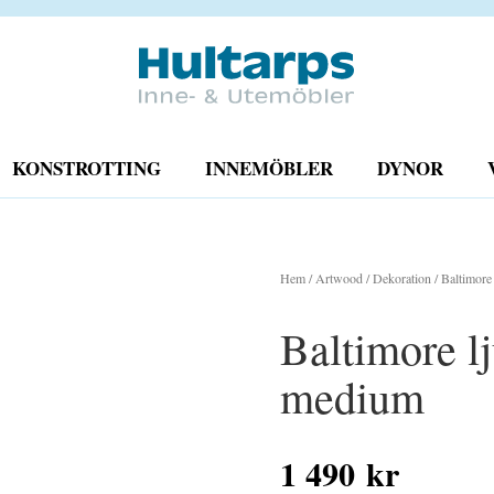
KONSTROTTING
INNEMÖBLER
DYNOR
Hem
/
Artwood
/
Dekoration
/ Baltimore
Baltimore lj
medium
1 490
kr