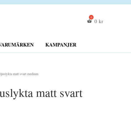
0
kr
VARUMÄRKEN
KAMPANJER
 ljuslykta matt svart medium
uslykta matt svart