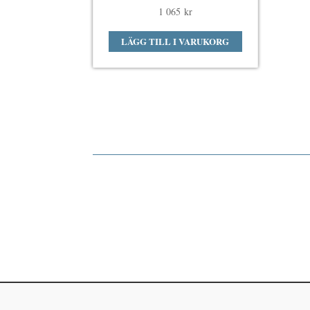
1 065
kr
LÄGG TILL I VARUKORG