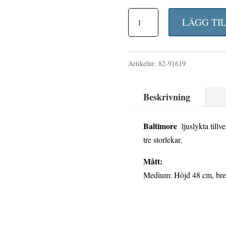
Baltimore
LÄGG TI
ljuslykta
matt
Artikelnr:
82-91619
svart
medium
Beskrivning
mängd
Baltimore
ljuslykta tillve
tre storlekar.
Mått:
Medium: Höjd 48 cm, bre