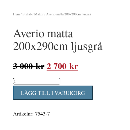
Hem
/
Brafab
/
Mattor
/ Averio matta 200x290cm ljusgrå
Averio matta
200x290cm ljusgrå
Det
Det
3 000
kr
2 700
kr
ursprungliga
nuvarande
Averio
priset
priset
matta
var:
är:
LÄGG TILL I VARUKORG
200x290cm
3
2
ljusgrå
000 kr.
700 kr.
Artikelnr:
7543-7
mängd