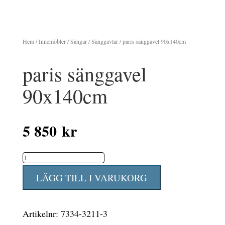
Hem
/
Innemöbler
/
Sängar
/
Sänggavlar
/ paris sänggavel 90x140cm
paris sänggavel
90x140cm
5 850
kr
paris
sänggavel
LÄGG TILL I VARUKORG
90x140cm
mängd
Artikelnr:
7334-3211-3