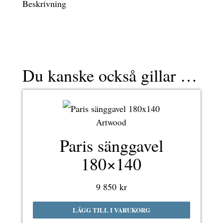
Beskrivning
Du kanske också gillar …
Artwood
Paris sänggavel
180×140
9 850
kr
LÄGG TILL I VARUKORG