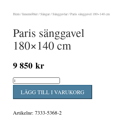
Hem
/
Innemöbler
/
Sängar
/
Sänggavlar
/ Paris sänggavel 180×140 cm
Paris sänggavel
180×140 cm
9 850
kr
Paris
sänggavel
LÄGG TILL I VARUKORG
180x140
cm
Artikelnr:
7333-5368-2
mängd