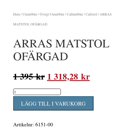
Hem
/
Utemöbler
/
Övrigt Utemöbler
/
Cafémöbler
/
Caféstol
/ ARRAS
MATSTOL OFÄRGAD
ARRAS MATSTOL
OFÄRGAD
Det
Det
1 395
kr
1 318,28
kr
ursprungliga
nuvarande
ARRAS
priset
priset
MATSTOL
var:
är:
LÄGG TILL I VARUKORG
OFÄRGAD
1
1
mängd
395 kr.
318,28 kr.
Artikelnr:
6151-00