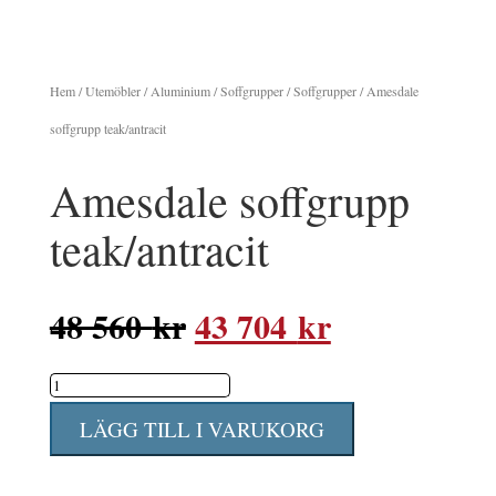
Hem
/
Utemöbler
/
Aluminium
/
Soffgrupper
/
Soffgrupper
/ Amesdale
soffgrupp teak/antracit
Amesdale soffgrupp
teak/antracit
Det
Det
48 560
kr
43 704
kr
ursprungliga
nuvarande
Amesdale
priset
priset
soffgrupp
var:
är:
LÄGG TILL I VARUKORG
teak/antracit
48
43
mängd