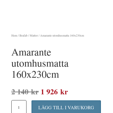
Hem
/
Brafab
/
Mattor
/ Amarante utomhusmatta 160x230cm
Amarante
utomhusmatta
160x230cm
Det
Det
2 140
kr
1 926
kr
ursprungliga
nuvarande
Amarante
priset
priset
LÄGG TILL I VARUKORG
utomhusmatta