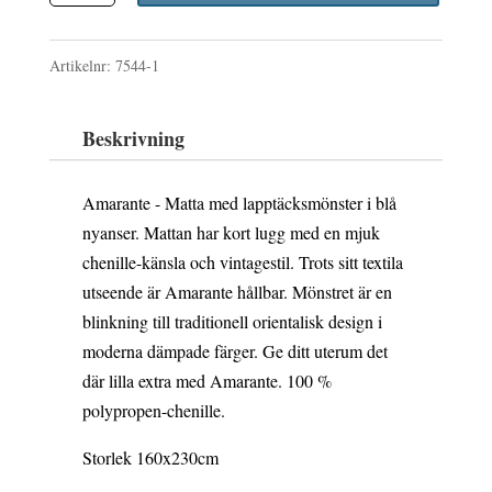
var:
är:
160x230cm
2
1
Artikelnr:
7544-1
mängd
140 kr.
926 kr.
Beskrivning
Amarante - Matta med lapptäcksmönster i blå
nyanser. Mattan har kort lugg med en mjuk
chenille-känsla och vintagestil. Trots sitt textila
utseende är Amarante hållbar. Mönstret är en
blinkning till traditionell orientalisk design i
moderna dämpade färger. Ge ditt uterum det
där lilla extra med Amarante. 100 %
polypropen-chenille.
Storlek 160x230cm