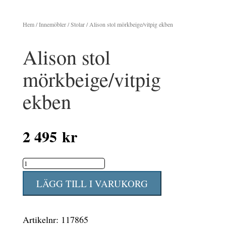
Hem
/
Innemöbler
/
Stolar
/ Alison stol mörkbeige/vitpig ekben
Alison stol
mörkbeige/vitpig
ekben
2 495
kr
Alison
stol
LÄGG TILL I VARUKORG
mörkbeige/vitpig
ekben
Artikelnr:
117865