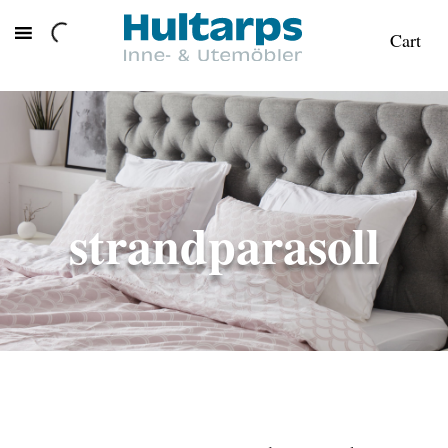
Cart
strandparasoll