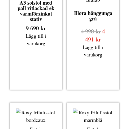
A3 solstol med
pall vitlackad ek
Illora hänggunga
varmförzinkat
grå
stativ
9 690
kr
Det
4 990
kr
4
Lägg till i
ursprungli
Det
491
kr
varukorg
priset
nuvarande
Lägg till i
var:
priset
varukorg
4
är:
990 kr.
4
491 kr.