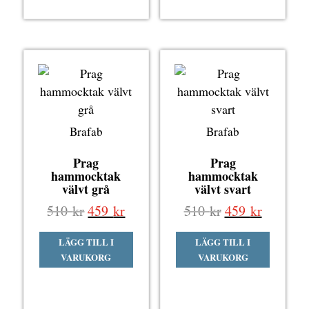
Brafab
Brafab
Prag
Prag
hammocktak
hammocktak
välvt grå
välvt svart
Det
Det
Det
Det
510
kr
459
kr
510
kr
459
kr
ursprungliga
nuvarande
ursprungliga
nuvaran
LÄGG TILL I
LÄGG TILL I
priset
priset
priset
priset
VARUKORG
VARUKORG
var:
är:
var:
är:
510 kr.
459 kr.
510 kr.
459 kr.