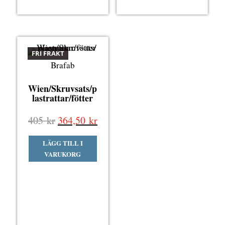
FRI FRAKT
Brafab
Wien/Skruvsats/p
lastrattar/fötter
Det
Det
405
kr
364,50
kr
ursprungliga
nuvarande
LÄGG TILL I
priset
priset
VARUKORG
var:
är:
405 kr.
364,50 kr.