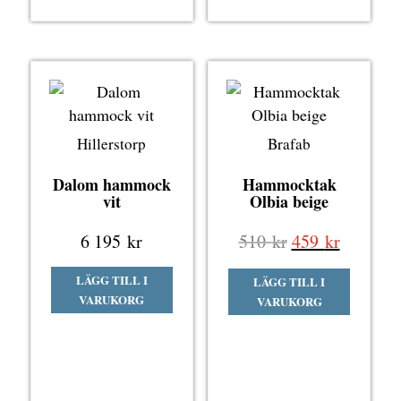
Hillerstorp
Brafab
Dalom hammock
Hammocktak
vit
Olbia beige
Det
Det
6 195
kr
510
kr
459
kr
ursprungliga
nuvaran
LÄGG TILL I
LÄGG TILL I
priset
priset
VARUKORG
VARUKORG
var:
är:
510 kr.
459 kr.