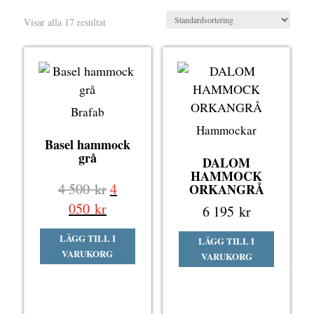
Visar alla 17 resultat
Brafab
Hammockar
Basel hammock
grå
DALOM
HAMMOCK
Det
4 500
kr
4
ORKANGRÅ
ursprungliga
Det
050
kr
6 195
kr
priset
nuvarande
LÄGG TILL I
var:
LÄGG TILL I
priset
VARUKORG
VARUKORG
4
är:
500 kr.
4
050 kr.