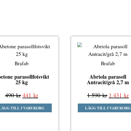
Brafab
Brafab
etone parasollfotsvikt
Abriola parasoll
25 kg
Antracit/grå 2,7 m
Det
Det
Det
490
kr
441
kr
1 590
kr
1 431
kr
ursprungliga
nuvarande
ursprung
LÄGG TILL I VARUKORG
LÄGG TILL I VARUKORG
priset
priset
priset
p
var:
är:
var:
ä
490 kr.
441 kr.
1