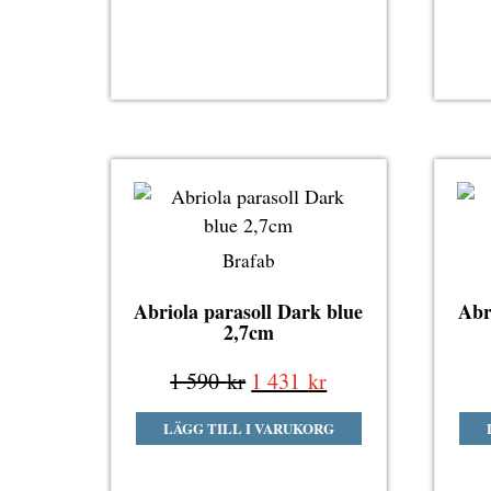
590 kr.
431 kr.
Brafab
Abriola parasoll Dark blue
Abr
2,7cm
Det
Det
1 590
kr
1 431
kr
ursprungliga
nuvarande
LÄGG TILL I VARUKORG
priset
priset
var:
är: