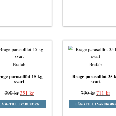
1
1
1
890 kr.
701 kr.
590 kr.
Brafab
Brafab
age parasollfot 15 kg
Brage parasollfot 35 
svart
svart
Det
Det
Det
De
390
kr
351
kr
790
kr
711
kr
ursprungliga
nuvarande
ursprung
nu
LÄGG TILL I VARUKORG
LÄGG TILL I VARUKORG
priset
priset
priset
pri
var:
är:
var:
är: