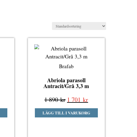
Brafab
Abriola parasoll
Antracit/Grå 3,3 m
Det
Det
Det
1 890
kr
1 701
kr
liga
nuvarande
ursprungliga
nuvarande
LÄGG TILL I VARUKORG
riset
priset
priset
r:
var:
är:
1
1
1