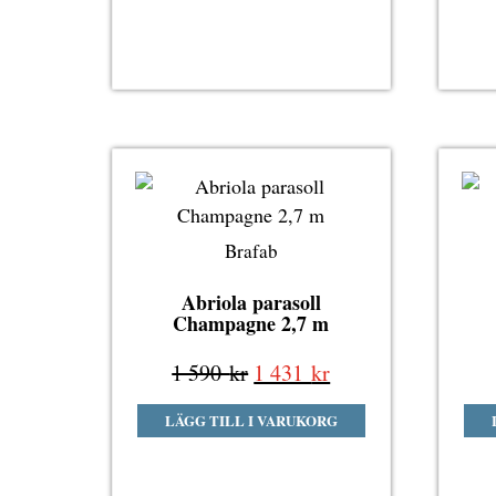
Brafab
Abriola parasoll
Champagne 2,7 m
Det
Det
1 590
kr
1 431
kr
ursprungliga
nuvarande
LÄGG TILL I VARUKORG
priset
priset
var:
är:
1
1