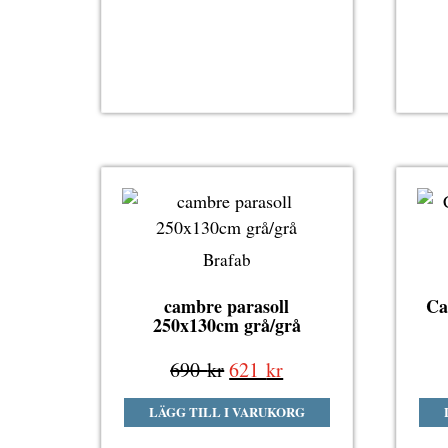
1
1
950 kr.
755 kr.
Brafab
cambre parasoll
Ca
250x130cm grå/grå
Det
Det
690
kr
621
kr
ursprungliga
nuvarande
LÄGG TILL I VARUKORG
priset
priset
var:
är: