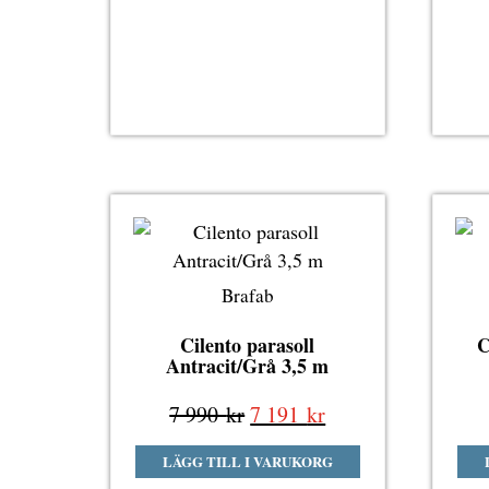
690 kr.
621 kr.
Brafab
Cilento parasoll
C
Antracit/Grå 3,5 m
Det
Det
7 990
kr
7 191
kr
ursprungliga
nuvarande
LÄGG TILL I VARUKORG
priset
priset