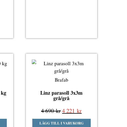
5
var:
är:
301 kr.
5
5
890 kr.
301 kr.
Brafab
 kg
Linz parasoll 3x3m
grå/grå
Det
Det
Det
4 690
kr
4 221
kr
liga
nuvarande
ursprungliga
nuvarande
LÄGG TILL I VARUKORG
riset
priset
priset