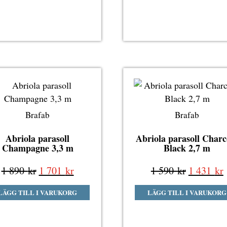
590 kr.
Brafab
Brafab
Abriola parasoll
Abriola parasoll Charc
Champagne 3,3 m
Black 2,7 m
Det
Det
Det
1 890
kr
1 701
kr
1 590
kr
1 431
kr
ursprungliga
nuvarande
ursprung
LÄGG TILL I VARUKORG
LÄGG TILL I VARUKORG
priset
priset
priset
p
var:
är:
var:
ä
1
1
1