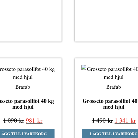
var:
är:
5
7
7
890 kr.
990 kr.
191 kr.
Brafab
Brafab
sseto parasollfot 40 kg
Grosseto parasollfot 40
med hjul
med hjul
Det
Det
Det
1 090
kr
981
kr
1 490
kr
1 341
kr
ursprungliga
nuvarande
ursprung
LÄGG TILL I VARUKORG
LÄGG TILL I VARUKORG
priset
priset
priset
p