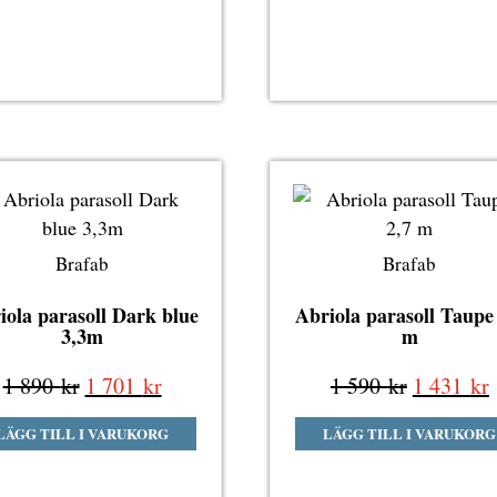
890 kr.
701 kr.
590 kr.
Brafab
Brafab
iola parasoll Dark blue
Abriola parasoll Taupe
3,3m
m
Det
Det
Det
1 890
kr
1 701
kr
1 590
kr
1 431
kr
ursprungliga
nuvarande
ursprung
LÄGG TILL I VARUKORG
LÄGG TILL I VARUKORG
priset
priset
priset
p
var:
är:
var:
ä