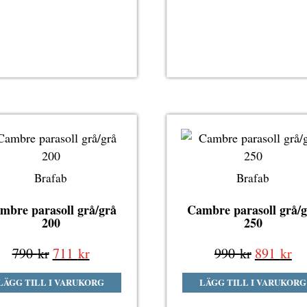
390 kr.
351 kr.
790 kr.
71
Brafab
Brafab
mbre parasoll grå/grå
Cambre parasoll grå/
200
250
Det
Det
Det
De
790
kr
711
kr
990
kr
891
kr
ursprungliga
nuvarande
ursprung
nu
LÄGG TILL I VARUKORG
LÄGG TILL I VARUKORG
priset
priset
priset
pri
var:
är:
var:
är: