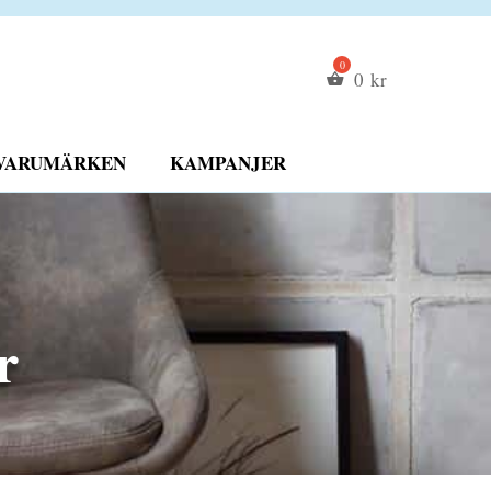
0
kr
VARUMÄRKEN
KAMPANJER
r