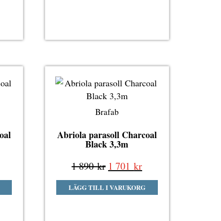
431 kr.
890 kr.
701 kr.
Brafab
oal
Abriola parasoll Charcoal
Black 3,3m
Det
Det
Det
1 890
kr
1 701
kr
liga
nuvarande
ursprungliga
nuvarande
LÄGG TILL I VARUKORG
riset
priset
priset
r:
var:
är:
1
1
1