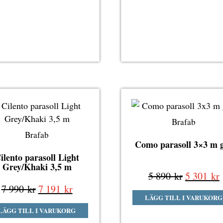
790 kr.
711 kr.
990 kr.
89
Brafab
Brafab
Como parasoll 3×3 m 
ilento parasoll Light
Grey/Khaki 3,5 m
Det
5 890
kr
5 301
kr
Det
Det
ursprung
7 990
kr
7 191
kr
LÄGG TILL I VARUKORG
ursprungliga
nuvarande
priset
p
LÄGG TILL I VARUKORG
priset
priset
var:
ä