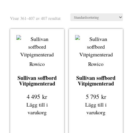
Visar 361–407 av 407 resultat
Rowico
Rowico
Sullivan soffbord
Sullivan soffbord
Vitpigmenterad
Vitpigmenterad
4 495
kr
5 795
kr
Lägg till i
Lägg till i
varukorg
varukorg